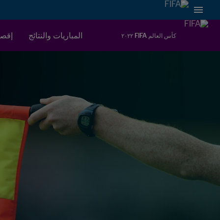
المباريات والنتائج
إقصا
كأس العالم FIFA ٢٠٢٢