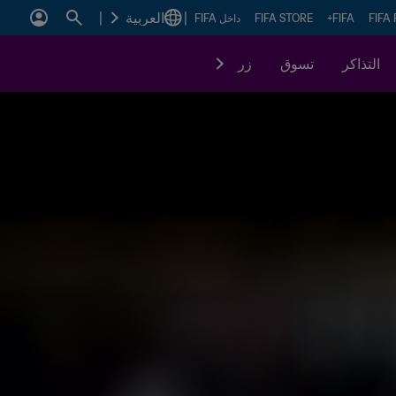
|
العربية
|
FIFA
FIFA+
FIFA STORE
داخل FIFA
التذاكر
تسوق
زر