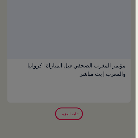
مؤتمر المغرب الصحفي قبل المباراة | كرواتيا
والمغرب | بث مباشر
شاهد المزيد