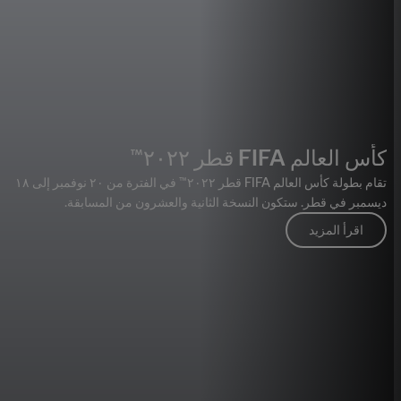
كأس العالم FIFA قطر ٢٠٢٢™
تقام بطولة كأس العالم FIFA قطر ٢٠٢٢™ في الفترة من ٢٠ نوفمبر إلى ١٨
ديسمبر في قطر. ستكون النسخة الثانية والعشرون من المسابقة.
اقرأ المزيد