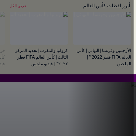
أبرز لقطات كأس العالم
عرض الكل
الأرجنتين وفرنسا | النهائي | كأس
كرواتيا والمغرب | تحديد المركز
فرنس
العالم FIFA قطر 2022™ |
الثالث | كأس العالم FIFA قطر
الملخص
٢٠٢٢™ | فيديو ملخص
فيدي