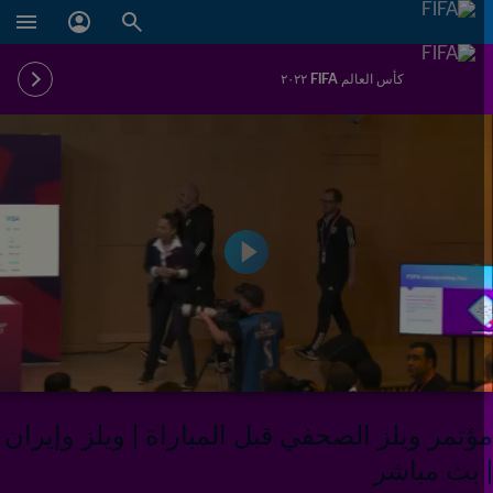
كأس العالم FIFA ٢٠٢٢
ؤتمر ويلز الصحفي قبل المباراة | ويلز وإيران
 بث مباشر