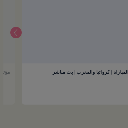
التالي
باراة | كرواتيا والمغرب | بث مباشر
مؤتمر