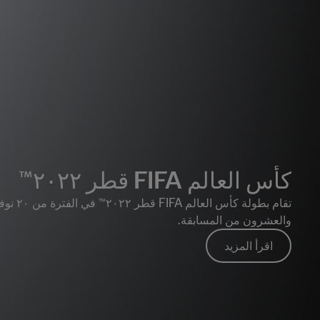
كأس العالم FIFA قطر ٢٠٢٢™
والعشرون من المسابقة.
اقرأ المزيد