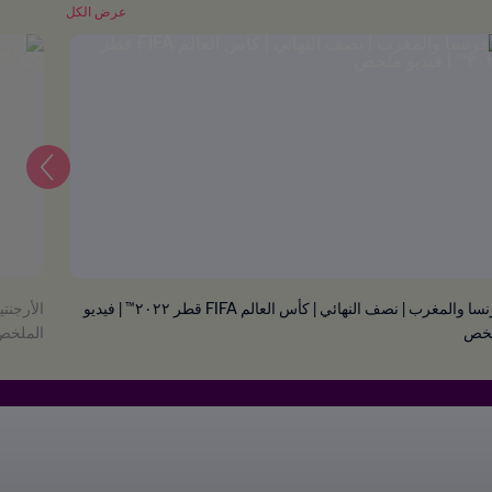
عرض الكل
التالي
فرنسا والمغرب | نصف النهائي | كأس العالم FIFA قطر ٢٠٢٢™ | فيديو
خص
الملخص