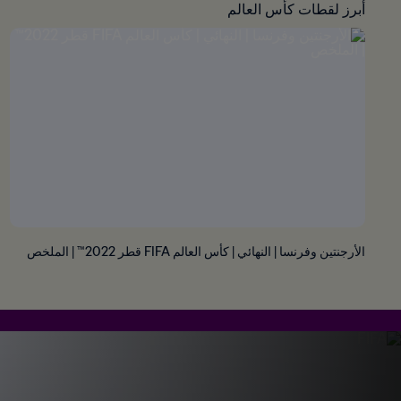
أبرز لقطات كأس العالم
الأرجنتين وفرنسا | النهائي | كأس العالم FIFA قطر 2022™ | الملخص