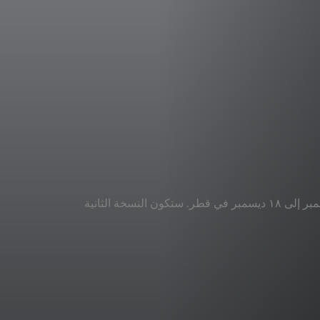
تقام بطولة كأس العالم FIFA قطر ٢٠٢٢™ في الفترة من ٢٠ نوفمبر إلى ١٨ ديسمبر في قطر. ستكون النسخة الثانية