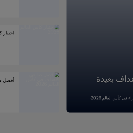
اختبار كأ
داف بعيدة
أفضل صان
يستعرض FIFA جميع الأهداف الـ43 التي سُجلت من خارج منطقة الجزاء في كأس العالم 2026،