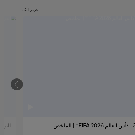
عرض الكل
التالي
البرتغال ض