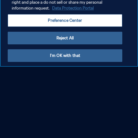
right and place a do not sell or share my personal
information request.
Data Protection Portal
Preference Center
Reject All
I'm OK with that
التذاكر
الضياف
البطولات والأحداث القادمة