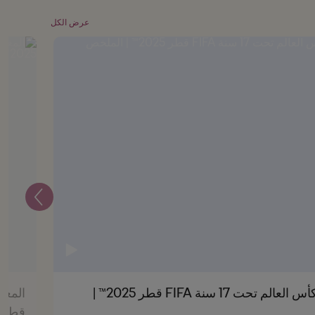
عرض الكل
التالي
المغرب ضد مالي| دور الـ 16| كأس العالم تحت 17 سنة FIFA قطر 2025™ |
قطر 2025™ | أبرز اللقطا