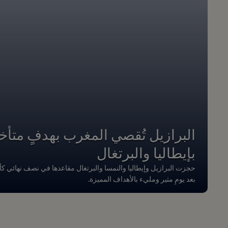
البرازيل تُقصي المغرب بهدفٍ متأخ
بإيطاليا والبرتغال
بعد يومٍ مثير ومليء بالأهداف المميزة.