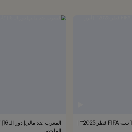
المغرب ضد البرازيل | ربع النهائي | كأس العالم تحت 17 سنة FIFA قطر 2025™ |
الملخص