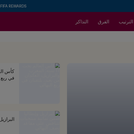
FIFA REWARDS
الترتيب
الفرق
التذاكر
في ربع ا
البرازي