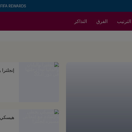
FIFA REWARDS
الترتيب
الفرق
التذاكر
إنجلترا و
هيسكي ي