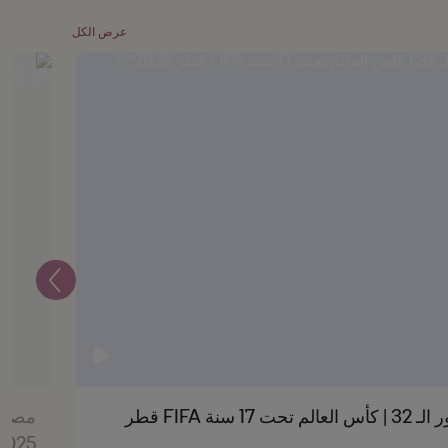
عرض الكل
التالي
جمهورية كوريا ضد إنجلترا | دور الـ 32 | كأس العالم تحت 17 سنة FIFA قطر
2025™ | أبرز اللقط