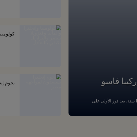
كولومبيا
ركينا فاسو
نجوم إن
نجحت أوغندا وإنجلترا في التأهل إلى دور الـ16 من كأس العالم تحت 17 سنة، بعد فوز الأولى على