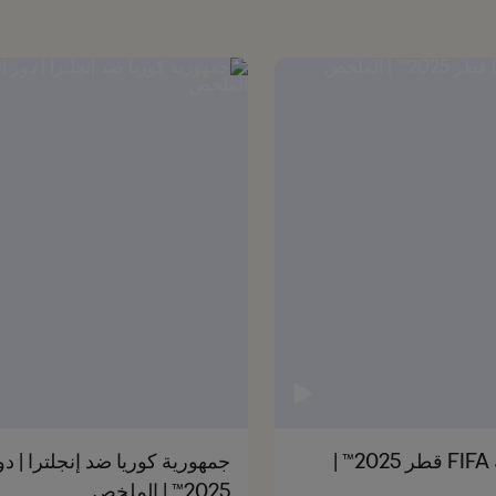
النمسا ضد إنجلترا| دور الـ 16| كأس العالم تحت 17 سنة FIFA قطر 2025™ |
2025™ | الملخص