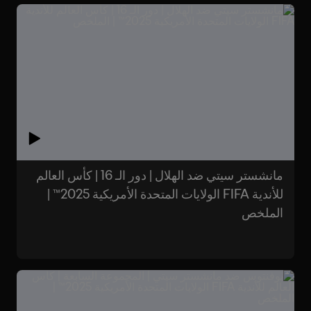
مانشستر سيتي ضد الهلال | دور الـ 16 | كأس العالم
للأندية FIFA الولايات المتحدة الأمريكية 2025™ |
الملخص