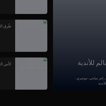
طُرق ال
لم للأندية
كأس العا
، إنتر ميامي، مونتيري،
ندية.