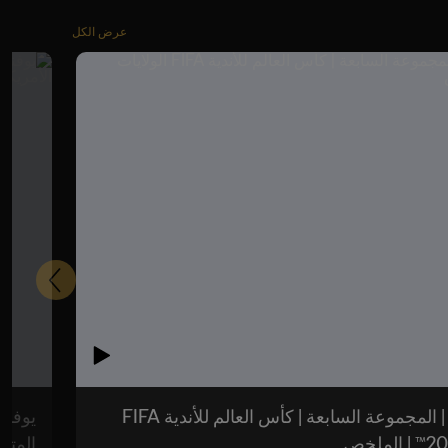
عرض الكل
التالي
يوفنتوس ضد مانشستر سيتي | المجموعة السابعة | كأس العالم للأندية FIFA
المتحدة ا