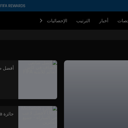
FIFA REWARDS
صات
أخبار
الترتيب
الإحصائيات
أفضل صان
جائزة Michelob Ultra لأفضل لاعب في المباراة - جميع الفائزين