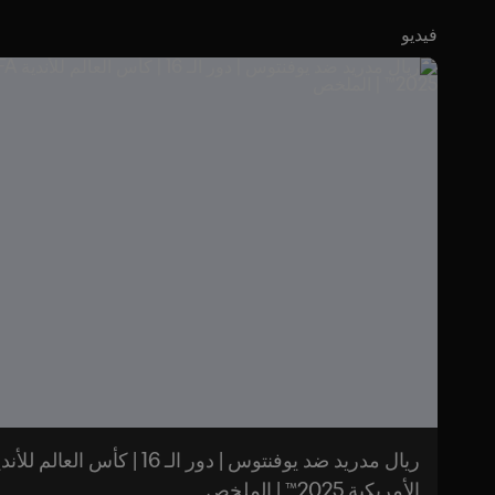
فيديو
الأمريكية 2025™ | الملخص