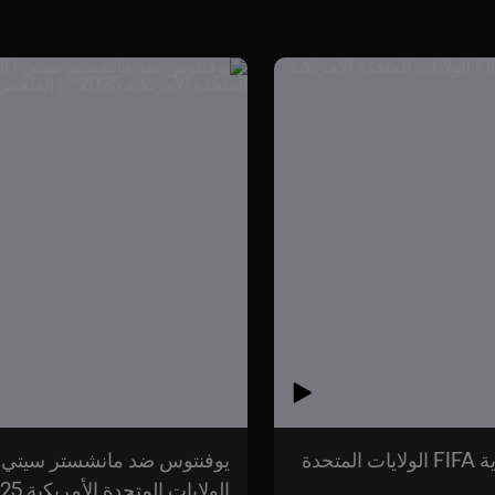
ريال مدريد ضد يوفنتوس | دور الـ 16 | كأس العالم للأندية FIFA الولايات المتحدة
الولايات المتحدة الأمريكية 2025™ | الملخص