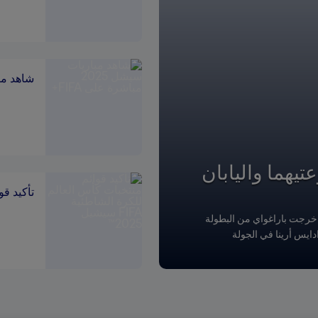
شاهد مباريات س
تيهما واليابان
تأكيد قوائ
ا خرجت باراغواي من البطولة
1 عامًا أجواء ملعب بارادايس أرينا في الجولة