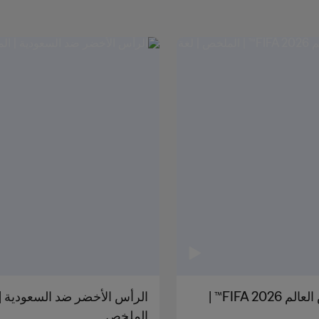
الرأس الأخضر ضد السعودية | المجموعة الثامنة | كأس العالم FIFA 2026™ |
الملخص