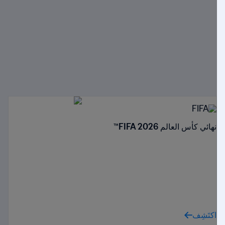
نهائي كأس العالم FIFA 2026™
اكتَشِف