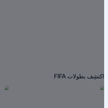
اكتشِف بطولات FIFA