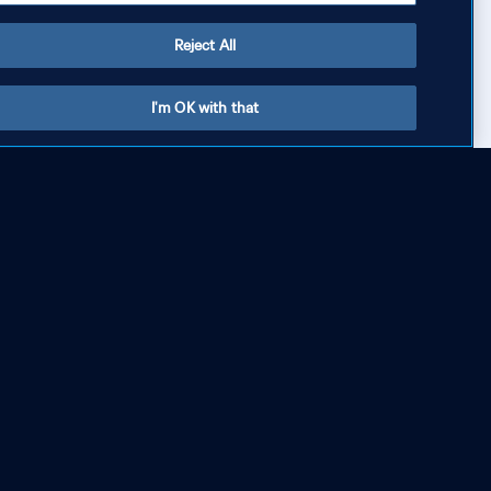
أ
الترجيع
Reject All
I'm OK with that