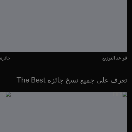
قواعد التوزيع
جائزة The Best FIFA للَّعب الن
تعرف على جميع نسخ جائزة The Best