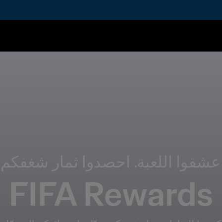
عشقوا اللعبة. احصدوا ثمار شغفكم.
FIFA Rewards