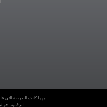
ا
مهما كانت الطريقة التي تتاب
الرقمية، جوائز FIFA تجمع كلّ ما تحبّونه في هذه اللعبة وتحوّله إلى تجربة خاصة لل