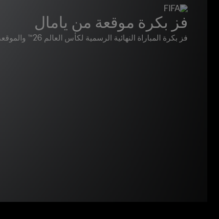
فز بكرة موقعة من يامال
فز بكرة المباراة النهائية الرسمية لكأس العالم 26™ والموقعة من يامال!