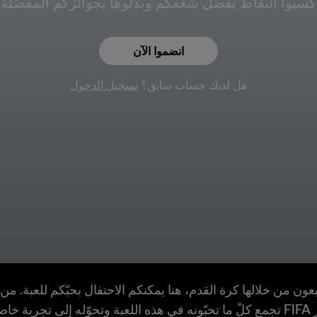
كسبوا النقاط بفضل شغفكم وبدّلوها بجوائزكم المفضّلة.
انضموا الآن
هل لديك حساب سابق؟
تسجيل الدخول
عون من خلالها كرة القدم، هنا يمكنكم الاحتفال بحبّكم للعبة. من 
مشجعين.