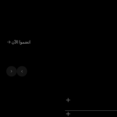
انضموا الآن
م جمع نقاط عبر المشارَكة في أنشطة عبرها.