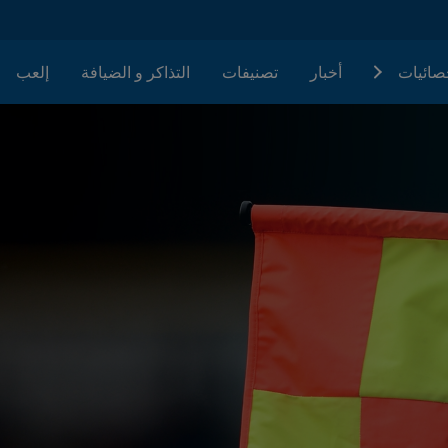
حصائيات
أخبار
تصنيفات
التذاكر و الضيافة
إلعب