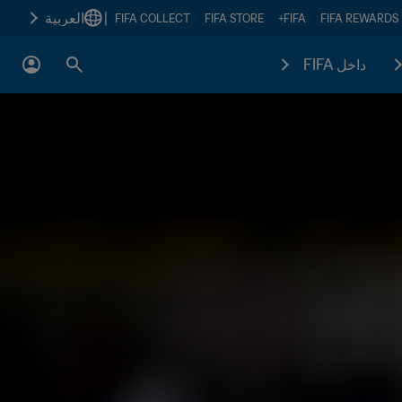
|
العربية
FIFA COLLECT
FIFA STORE
FIFA+
FIFA REWARDS
داخل FIFA