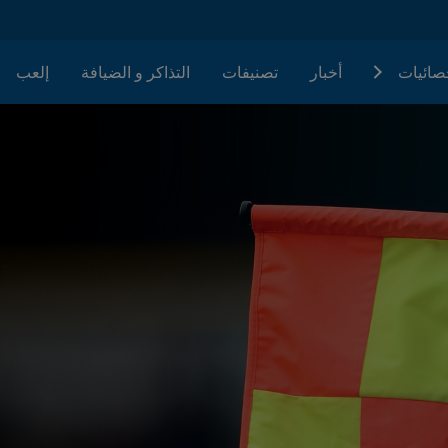
حصائيات
أخبار
تصنيفات
التذاكر و الضيافة
إلعب