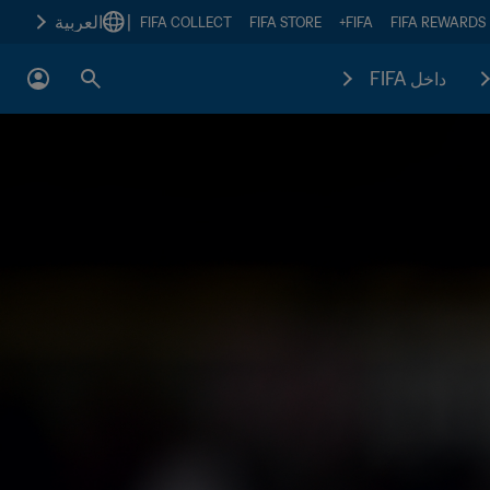
|
العربية
FIFA COLLECT
FIFA STORE
FIFA+
FIFA REWARDS
داخل FIFA