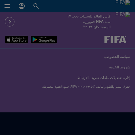
كأس العالم للسيدات تحت ١٧
سنة FIFA جمهورية
الدومينيكان ٢٠٢٤™
ُحدَّد لاحقاً ضد يُحدَّد لاحقاً
سياسة الخصوصية
شروط الخدمة
إدارة تفضيلات ملفات تعريف الارتباط
حقوق النشر والطبع والتأليف © ١٩٩٤ - ٢٠٢٦ FIFA. جميع الحقوق محفوظة.