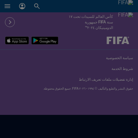
كأس العالم للسيدات تحت ١٧
سنة FIFA جمهورية
الدومينيكان ٢٠٢٤™
ُحدَّد لاحقاً ضد يُحدَّد لاحقاً
سياسة الخصوصية
شروط الخدمة
إدارة تفضيلات ملفات تعريف الارتباط
حقوق النشر والطبع والتأليف © ١٩٩٤ - ٢٠٢٦ FIFA. جميع الحقوق محفوظة.