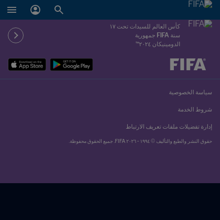
كأس العالم للسيدات تحت ١٧
سنة FIFA جمهورية
الدومينيكان ٢٠٢٤™
ُحدَّد لاحقاً ضد يُحدَّد لاحقاً
سياسة الخصوصية
شروط الخدمة
إدارة تفضيلات ملفات تعريف الارتباط
حقوق النشر والطبع والتأليف © ١٩٩٤ - ٢٠٢٦ FIFA. جميع الحقوق محفوظة.