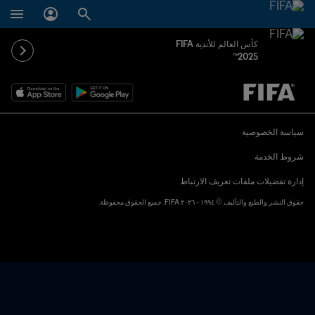
كأس العالم للأندية FIFA
2025™
ُحدَّد لاحقاً ضد يُحدَّد لاحقاً
سياسة الخصوصية
شروط الخدمة
إدارة تفضيلات ملفات تعريف الارتباط
حقوق النشر والطبع والتأليف © ١٩٩٤ - ٢٠٢٦ FIFA. جميع الحقوق محفوظة.