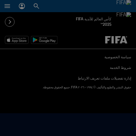
كأس العالم للأندية FIFA
2025™
ُحدَّد لاحقاً ضد يُحدَّد لاحقاً
سياسة الخصوصية
شروط الخدمة
إدارة تفضيلات ملفات تعريف الارتباط
حقوق النشر والطبع والتأليف © ١٩٩٤ - ٢٠٢٦ FIFA. جميع الحقوق محفوظة.