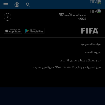
كأس العالم للأندية FIFA
2025™
ُحدَّد لاحقاً ضد يُحدَّد لاحقاً
سياسة الخصوصية
شروط الخدمة
إدارة تفضيلات ملفات تعريف الارتباط
حقوق النشر والطبع والتأليف © ١٩٩٤ - ٢٠٢٦ FIFA. جميع الحقوق محفوظة.