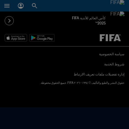
كأس العالم للأندية FIFA
2025™
ُحدَّد لاحقاً ضد يُحدَّد لاحقاً
سياسة الخصوصية
شروط الخدمة
إدارة تفضيلات ملفات تعريف الارتباط
حقوق النشر والطبع والتأليف © ١٩٩٤ - ٢٠٢٦ FIFA. جميع الحقوق محفوظة.