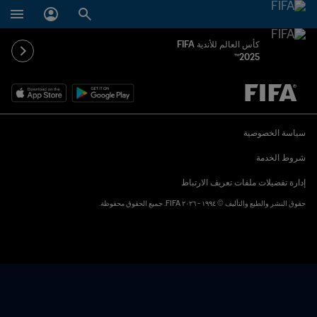
كأس العالم للأندية FIFA
2025™
ُحدَّد لاحقاً ضد يُحدَّد لاحقاً
سياسة الخصوصية
شروط الخدمة
إدارة تفضيلات ملفات تعريف الارتباط
حقوق النشر والطبع والتأليف © ١٩٩٤ - ٢٠٢٦ FIFA. جميع الحقوق محفوظة.