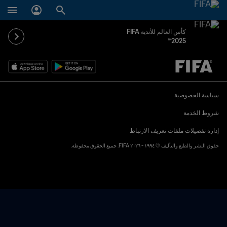
كأس العالم للأندية FIFA
2025™
ُحدَّد لاحقاً ضد يُحدَّد لاحقاً
سياسة الخصوصية
شروط الخدمة
إدارة تفضيلات ملفات تعريف الارتباط
حقوق النشر والطبع والتأليف © ١٩٩٤ - ٢٠٢٦ FIFA. جميع الحقوق محفوظة.