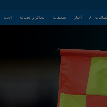
حصائيات
أخبار
تصنيفات
التذاكر و الضيافة
إلعب