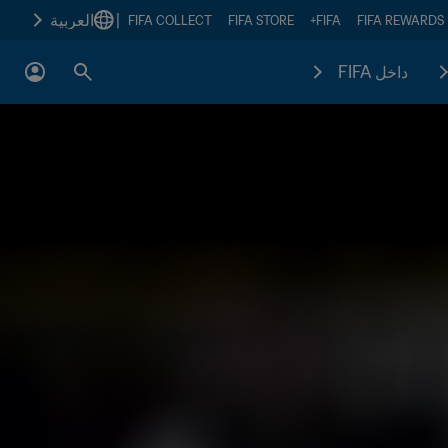
|
العربية
FIFA COLLECT
FIFA STORE
FIFA+
FIFA REWARDS
داخل FIFA