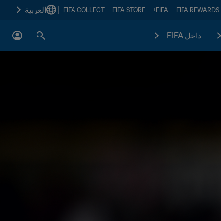
|
العربية
FIFA COLLECT
FIFA STORE
FIFA+
FIFA REWARDS
داخل FIFA