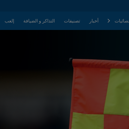
حصائيات
أخبار
تصنيفات
التذاكر و الضيافة
إلعب