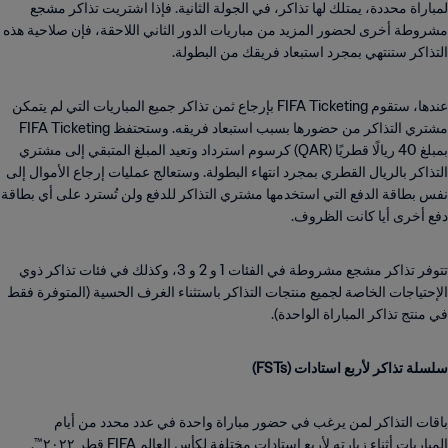
لمباراة محددة، يمتلك لها تذاكر، في الجولة الثانية. فإذا اشتريت تذاكر مشجع
مشروطة أخرى لحضور المزيد من مباريات الدور الثاني اللاحقة، فإن صلاحية هذه
التذاكر ستنتهي بمجرد استبعاد فريقك من البطولة.
عندها، ستقوم FIFA Ticketing بإرجاع ثمن تذاكر جميع المباريات التي لم يتمكن
مشتري التذاكر من حضورها بسبب استبعاد فريقه. وستحتفظ FIFA Ticketing
بمبلغ 40 ريالًا قطريًا (QAR) كرسوم استرداد وتعيد المبلغ المتبقي إلى مشتري
التذاكر بالريال القطري بمجرد انتهاء البطولة. وستعالج عمليات إرجاع الأموال إلى
نفس بطاقة الدفع التي استخدمها مشتري التذاكر للدفع ولن تُسترد على أي بطاقة
دفع أخرى أيا كانت الظروف.
تتوفر تذاكر مشجع مشروطة في الفئات 1 و 2 و 3، وكذلك في فئات تذاكر ذوي
الإحتياجات الخاصة لجميع منتجات التذاكر باستثناء الغرف الحسية (المتوفرة فقط
في منتج تذاكر المباراة الواحدة).
سلسلة تذاكر لأربع استادات (FSTs)
باقات التذاكر لمن يرغب في حضور مباراة واحدة في عدد محدد من أيام
المباريات أثناء زيارته لأربع استادات مختلفة لكأس العالم FIFA قطر ٢٠٢٢™.