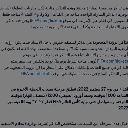
هي تذاكر مخصصة لمباراة معينة. وهذه التذاكر متاحة لكل مباريات البطولة (شرط
توفرها). تذاكر المباراة الواحدة متاحة في الفئات 1 و2 و3 و4 (الفئة 4 متاحة فقط
للمقيمين في قطر عبر الإنترنت في موقع
FIFA.com/tickets
) وفي فئة تذاكر
ذوي الاحتياجات الخاصة وكذلك في فئة تذاكر الرؤية المحجوبة.
تذاكر الرؤية المحجوبة
هي تذاكر لمنطقة جلوس داخل الاستاد حيث تكون رؤية
أرضية الميدان محدودةب نسبة 50%. والمقاعد المخصصة لهذه الفئة قد تكون في
أي مدرج من مدارج الاستاد. تباع هذه التذاكر عبر الإنترنت في موقع
FIFA.com/tickets
(وهي متاحة شرط توفرها). يوجد تخفيض في سعر هذه
التذاكر في جميع الفئات. بإمكانك الاطلاع على أسعار تذاكر الرؤية المحجوبة في
قسم التذاكر المتاح في صفحة البطولة في موقع
FIFA.com/tickets
.
ابتداء من يوم 27 سبتمبر 2022، تنطلق مرحلة مبيعات اللحظة الأخيرة في
الساعة 11:00 بتوقيت وسط أوروبا الصيفي/ 12:00 (منتصف النهار) بتوقيت
الدوحة، وستتواصل حتى نهاية كأس العالم FIFA قطر ٢٠٢٢™ يوم 18 ديسمبر
2022.
خلال هذه المرحلة من المبيعات، ستُخصَّص التذاكر (شرط توفرها) بنظام الأسبقية